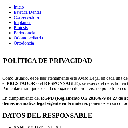
Inicio
Estética Dental
Conservadora
Implantes
Prótesis
Periodoncia
Odontopediatría
Ortodoncia
POLÍTICA DE PRIVACIDAD
Como usuario, debe leer atentamente este Aviso Legal en cada una de 
el
PRESTADOR
o el
RESPONSABLE
), se reserva el derecho, e
Particulares sin que exista la obligación de pre-avisar o ponerlo en co
En cumplimiento del
RGPD (Reglamento UE 2016/679 de 27 de abril 
demás normativa legal vigente en la materia
, ponemos en su conoci
DATOS DEL RESPONSABLE
SANITEX DENTAL, S.L.