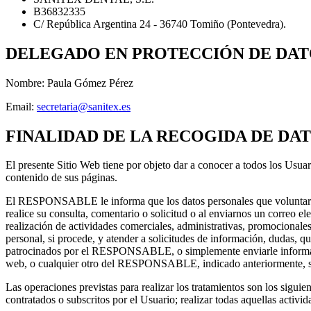
B36832335
C/ República Argentina 24 - 36740 Tomiño (Pontevedra).
DELEGADO EN PROTECCIÓN DE DATOS
Nombre: Paula Gómez Pérez
Email:
secretaria@sanitex.es
FINALIDAD DE LA RECOGIDA DE DA
El presente Sitio Web tiene por objeto dar a conocer a todos los Usu
contenido de sus páginas.
El RESPONSABLE le informa que los datos personales que voluntariame
realice su consulta, comentario o solicitud o al enviarnos un correo 
realización de actividades comerciales, administrativas, promocionales
personal, si procede, y atender a solicitudes de información, dudas, que
patrocinados por el RESPONSABLE, o simplemente enviarle informació
web, o cualquier otro del RESPONSABLE, indicado anteriormente, sean
Las operaciones previstas para realizar los tratamientos son los siguie
contratados o subscritos por el Usuario; realizar todas aquellas acti