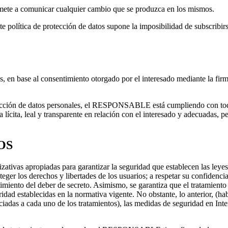
romete a comunicar cualquier cambio que se produzca en los mismos.
ente política de protección de datos supone la imposibilidad de subscribir
n base al consentimiento otorgado por el interesado mediante la firma 
cción de datos personales, el RESPONSABLE está cumpliendo con todas 
lícita, leal y transparente en relación con el interesado y adecuadas, pe
OS
s apropiadas para garantizar la seguridad que establecen las leyes en 
eger los derechos y libertades de los usuarios; a respetar su confidencia
iento del deber de secreto. Asimismo, se garantiza que el tratamiento y
idad establecidas en la normativa vigente. No obstante, lo anterior, (h
iadas a cada uno de los tratamientos), las medidas de seguridad en Inter