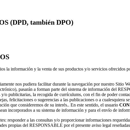
 (DPD, también DPO)
TOS
arios la información y la venta de sus productos y/o servicios ofreci
nte nos pudiera facilitar durante la navegación por nuestro Sitio We
electrónico), pasarán a forman parte del sistema de información del RE
 y/o publicitarias, la recogida de currículums, con el fin de poder conta
jas, felicitaciones o sugerencias a las publicaciones o a cualesquiera se
n que consideremos de su interés.. En este sentido, el usuario
CON
 incorporados a su sistema de información y para el envío de informaci
ntes: responder a las consultas y/o proporcionar informaciones requeridas
vidades propias del RESPONSABLE por el presente aviso legal reseñadas y