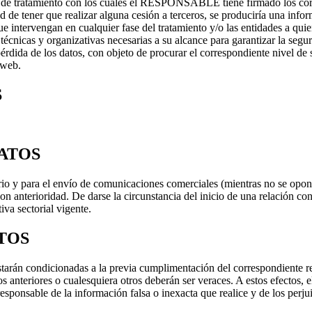
 de tratamiento con los cuales el RESPONSABLE tiene firmado los corre
ad de tener que realizar alguna cesión a terceros, se produciría una info
tervengan en cualquier fase del tratamiento y/o las entidades a quien
técnicas y organizativas necesarias a su alcance para garantizar la segur
a pérdida de los datos, con objeto de procurar el correspondiente nive
 web.
S
ATOS
ario y para el envío de comunicaciones comerciales (mientras no se opong
con anterioridad. De darse la circunstancia del inicio de una relación co
va sectorial vigente.
TOS
tarán condicionadas a la previa cumplimentación del correspondiente r
tos anteriores o cualesquiera otros deberán ser veraces. A estos efectos,
 responsable de la información falsa o inexacta que realice y de los 