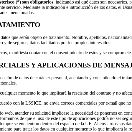
terisco (*) son obligatorios
, indicando así qué datos son necesarios. p
ervicio. Mediante la indicación e introducción de los datos, el Usua
lidades mencionadas.
RATAMIENTO
s datos que serán objeto de tratamiento: Nombre, apellidos, nacionalidad,
 y de seguros, datos facilitados por los propios interesados.
ceros, manifiesta contar con el consentimiento de estos y se compromete
CIALES Y APLICACIONES DE MENSAJ
tección de datos de carácter personal, aceptando y consintiendo el tr
ersonales.
n cualquier momento lo que implicará la rescisión del contrato y no afect
rdo con la LSSICE, no envía correos comerciales por e-mail que no ha
tio web, atender su solicitud implicase la necesidad de ponernos en cont
formamos de que el uso de este tipo de aplicaciones podría no ser segu
siempre se encuentran dentro del espacio de la UE. Al enviarnos sus da
miento para tratar los datos en cualquier momento lo que implicará la re