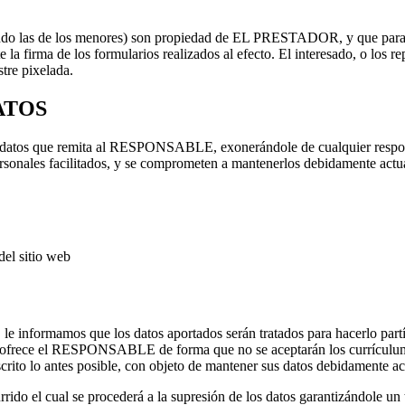
ndo las de los menores) son propiedad de EL PRESTADOR, y que para la
e la firma de los formularios realizados al efecto. El interesado, o los 
stre pixelada.
ATOS
los datos que remita al RESPONSABLE, exonerándole de cualquier respon
 personales facilitados, y se comprometen a mantenerlos debidamente act
del sitio web
 le informamos que los datos aportados serán tratados para hacerlo part
l que ofrece el RESPONSABLE de forma que no se aceptarán los currículum
rito lo antes posible, con objeto de mantener sus datos debidamente ac
do el cual se procederá a la supresión de los datos garantizándole un t