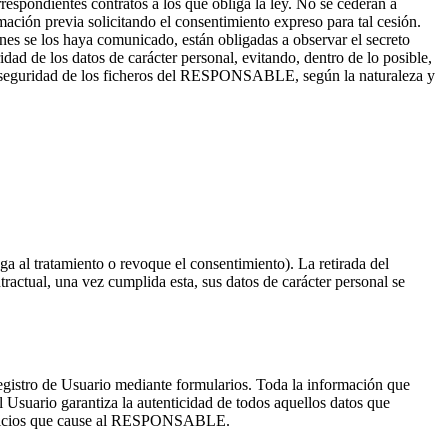
spondientes contratos a los que obliga la ley. No se cederán a
rmación previa solicitando el consentimiento expreso para tal cesión.
es se los haya comunicado, están obligadas a observar el secreto
idad de los datos de carácter personal, evitando, dentro de lo posible,
l de seguridad de los ficheros del RESPONSABLE, según la naturaleza y
a al tratamiento o revoque el consentimiento). La retirada del
ntractual, una vez cumplida esta, sus datos de carácter personal se
egistro de Usuario mediante formularios. Toda la información que
 el Usuario garantiza la autenticidad de todos aquellos datos que
perjuicios que cause al RESPONSABLE.