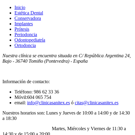
Inicio
Estética Dental
Conservadora
Implantes
Prótesis
Periodoncia
Odontopediatría
Ortodoncia
Nuestra clínica se encuentra situada en C/ República Argentina 24,
Bajo - 36740 Tomiño (Pontevedra) - España
Información de contacto:
Teléfono: 986 62 33 36
Móvil:604 065 754
email:
info@clinicasanitex.es
ó
citas@clinicasanitex.es
Nuestros horarios son: Lunes y Jueves de 10:00 a 14:00 y de 14:30
a 18:30
Martes, Miércoles y Viernes de 11:30 a
14:30 y de 15:00 a 20:00